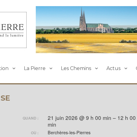
ierre
tion
La Pierre
Les Chemins
Actus
ISE
21 juin 2026 @ 9 h 00 min – 12 h 00
QUAND :
min
Berchères-les-Pierres
OÙ :