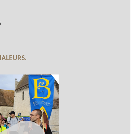
6
HALEURS.